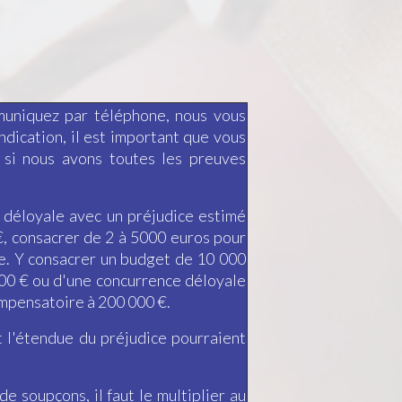
muniquez par téléphone, nous vous
ndication, il est important que vous
 si nous avons toutes les preuves
e déloyale avec un préjudice estimé
€, consacrer de 2 à 5000 euros pour
fie. Y consacrer un budget de 10 000
 000 € ou d'une concurrence déloyale
ompensatoire à 200 000 €.
 l'étendue du préjudice pourraient
e soupçons, il faut le multiplier au