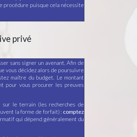
une procédure puisque cela nécessite
ive privé
ser sans signer un avenant. Afin de
que vous décidez alors de poursuivre
restez maître du budget. Le montant
nt pour vous procurer les preuves
 sur le terrain (les recherches de
vent la forme de forfait) :
comptez
formatif qui dépend généralement du