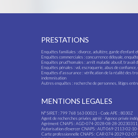
PRESTATIONS
Enquêtes familiales : divorce, adultère, garde d'enfant e
Enquêtes commerciales : concurrence déloyale, enquête f
Enquêtes prud'homales : arrêt maladie abusif, travail di
Enquêtes pénales : vol, escroquerie, abus de confiance,
Enquêtes d'assurance : vérification de la réalité des tr
indemnisation
Autres enquêtes : recherche de personnes, litiges entre 
MENTIONS LEGALES
N° SIRET : 799 768 163 00021 - Code APE : 8030Z
Agent de recherches privées agréé - Agence privée indép
Agrément CNAPS : AGD-074-2028-08-28-2023031
Autorisation d'exercer CNAPS : AUT-069-2113-02-
Carte professionnelle CNAPS : CAR-074-2029-02-