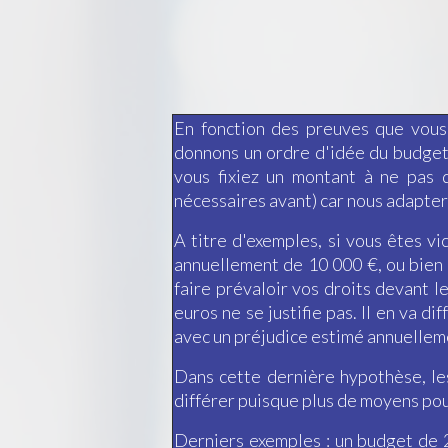
En fonction des preuves que vous
donnons un ordre d'idée du budget n
vous fixiez un montant à ne pas 
nécessaires avant) car nous adapter
A titre d'exemples, si vous êtes v
annuellement de 10 000 €, ou bien 
faire prévaloir vos droits devant l
euros ne se justifie pas. Il en va 
avec un préjudice estimé annuelleme
Dans cette dernière hypothèse, le
différer puisque plus de moyens pou
Derniers exemples : un budget de 24