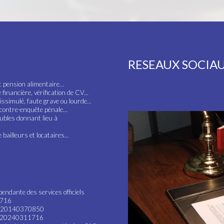
RESEAUX SOCIA
t pension alimentaire...
inancière, vérification de CV...
ssimulé, faute grave ou lourde...
 contre-enquête pénale...
oubles donnant lieu à
bailleurs et locataires...
endante des services officiels
1716
10-20140370850
07-20240311716