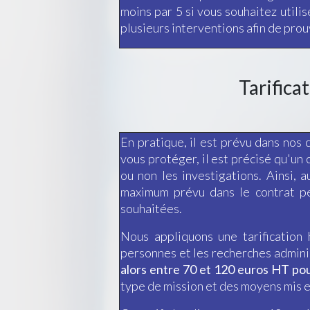
moins par 5 si vous souhaitez utili
plusieurs interventions afin de prouv
Tarifica
En pratique, il est prévu dans nos
vous protéger, il est précisé qu'un
ou non les investigations. Ainsi, 
maximum prévu dans le contrat pe
souhaitées.
Nous appliquons une tarification 
personnes et les recherches adminis
alors entre 70 et 120 euros HT po
type de mission et des moyens mis 